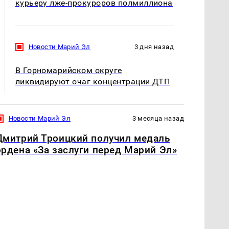
курьеру лже-прокуроров полмиллиона
Новости Марий Эл
3 дня назад
В Горномарийском округе
ликвидируют очаг концентрации ДТП
Новости Марий Эл
3 месяца назад
Дмитрий Троицкий получил медаль
ордена «За заслуги перед Марий Эл»