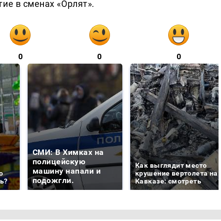
ие в сменах «Орлят».
0
0
0
СМИ: В Химках на
полицейскую
Как выглядит место
машину напали и
о
крушение вертолета на
подожгли.
ть?
Кавказе: смотреть