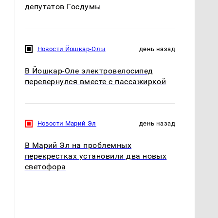
депутатов Госдумы
Новости Йошкар-Олы
день назад
В Йошкар-Оле электровелосипед
перевернулся вместе с пассажиркой
Новости Марий Эл
день назад
В Марий Эл на проблемных
перекрестках установили два новых
светофора