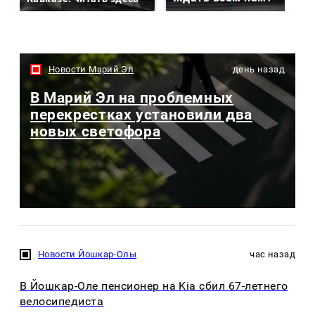
Новости Марий Эл
день назад
В Марий Эл на проблемных
перекрестках установили два
новых светофора
Новости Йошкар-Олы
час назад
В Йошкар-Оле пенсионер на Kia сбил 67-летнего
велосипедиста