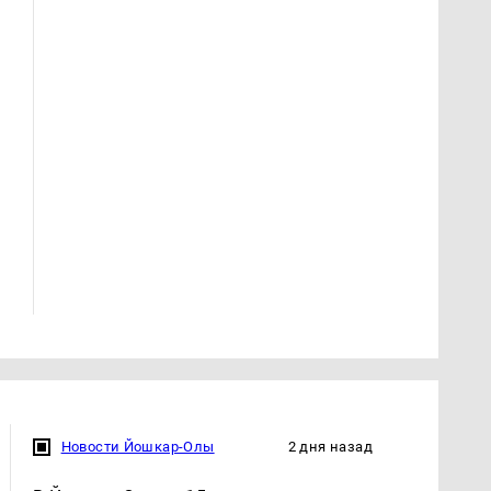
Такую зиму в России
На Урале из казны
никто не ждал: как
были украдены 18
так?!
миллионов рублей
Новости Йошкар-Олы
2 дня назад