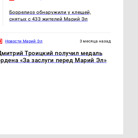
Боррелиоз обнаружили у клещей,
снятых с 433 жителей Марий Эл
Новости Марий Эл
3 месяца назад
Дмитрий Троицкий получил медаль
ордена «За заслуги перед Марий Эл»