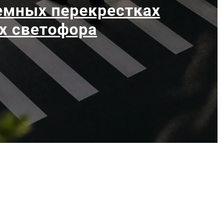
емных перекрестках
х светофора