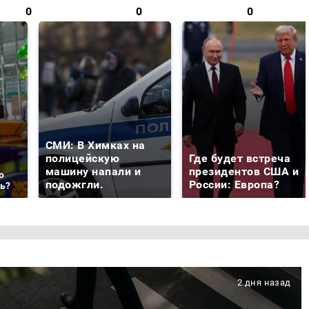
0
0
0
СМИ: В Химках на
полицейскую
Где будет встреча
машину напали и
президентов США и
о
подожгли.
России: Европа?
ть?
2 дня назад