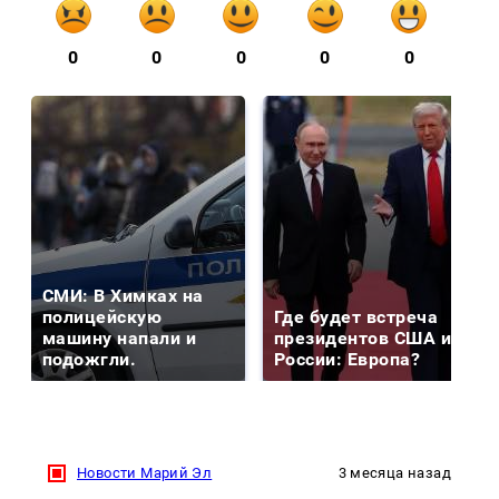
0
0
0
0
0
СМИ: В Химках на
полицейскую
Где будет встреча
машину напали и
президентов США и
подожгли.
России: Европа?
Новости Марий Эл
3 месяца назад