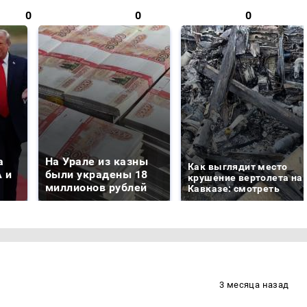
0
0
0
а
На Урале из казны
Как выглядит место
 и
были украдены 18
крушение вертолета на
миллионов рублей
Кавказе: смотреть
3 месяца назад