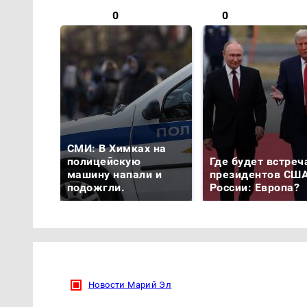
0
0
СМИ: В Химках на
полицейскую
Где будет встреч
машину напали и
президентов США
подожгли.
России: Европа?
Новости Марий Эл