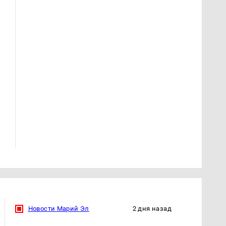
Такую зиму в России
В магазинах России
никто не ждал: как
ажиотаж из-за этого
так?!
продукта: что купить?
Новости Марий Эл
2 дня назад