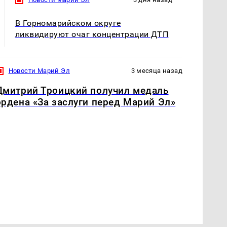
В Горномарийском округе
ликвидируют очаг концентрации ДТП
Новости Марий Эл
3 месяца назад
Дмитрий Троицкий получил медаль
ордена «За заслуги перед Марий Эл»