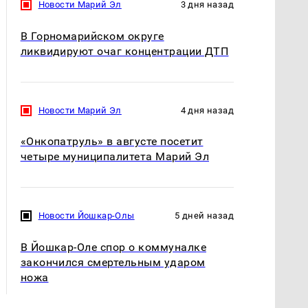
Новости Марий Эл
3 дня назад
В Горномарийском округе
ликвидируют очаг концентрации ДТП
Новости Марий Эл
4 дня назад
«Онкопатруль» в августе посетит
четыре муниципалитета Марий Эл
Новости Йошкар-Олы
5 дней назад
В Йошкар-Оле спор о коммуналке
закончился смертельным ударом
ножа