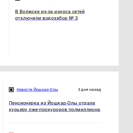
В Волжске из-за износа сетей
отключили водозабор № 3
СМИ: В Химках на
полицейскую
Где будет встреча
машину напали и
президентов США и
подожгли.
России: Европа?
Новости Йошкар-Олы
3 дня назад
Пенсионерка из Йошкар-Олы отдала
курьеру лже-прокуроров полмиллиона