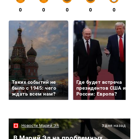
0
0
0
0
0
Таких событий не
Где будет встреча
было с 1945: чего
президентов США и
ждать всем нам?
России: Европа?
Новости Марий Эл
3 дня назад
В Марий Эл на проблемных