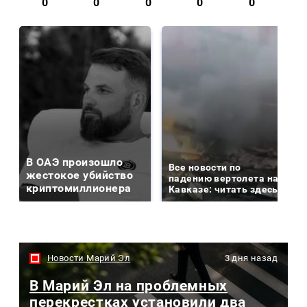
0
0
0
0
0
В ОАЭ произошло
Все новости по
жестокое убийство
падению вертолета на
криптомиллионера
Кавказе: читать здесь
Новости Марий Эл
3 дня назад
В Марий Эл на проблемных
перекрестках установили два