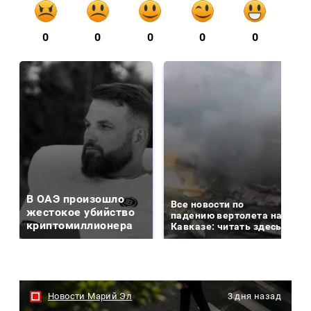
0
0
0
0
0
В ОАЭ произошло
Все новости по
жестокое убийство
падению вертолета на
криптомиллионера
Кавказе: читать здесь
Новости Марий Эл
3 дня назад