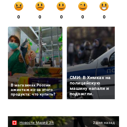
0
0
0
0
0
СМИ: В Химках на
полицейскую
В магазинах России
машину напали и
ажиотаж из-за этого
подожгли.
продукта: что купить?
Новости Марий Эл
2 дня назад