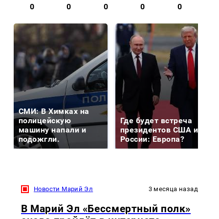
0
0
0
0
0
СМИ: В Химках на
полицейскую
Где будет встреча
машину напали и
президентов США и
подожгли.
России: Европа?
Новости Марий Эл
3 месяца назад
В Марий Эл «Бессмертный полк»