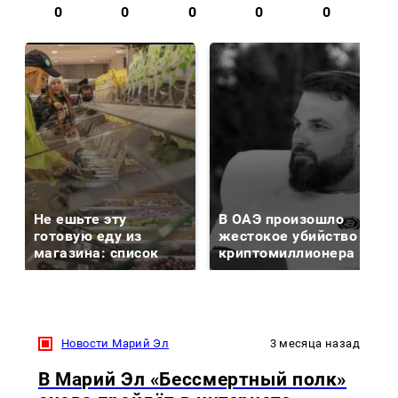
0
0
0
0
0
Не ешьте эту
В ОАЭ произошло
готовую еду из
жестокое убийство
магазина: список
криптомиллионера
Новости Марий Эл
3 месяца назад
В Марий Эл «Бессмертный полк»