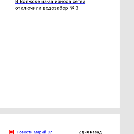
В Волжске из-за износа сетей
отключили водозабор № 3
Такую зиму в России
На Урале из казны
никто не ждал: как
были украдены 18
так?!
миллионов рублей
Новости Марий Эл
2 дня назад