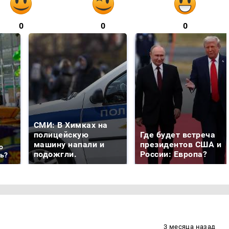
0
0
0
СМИ: В Химках на
полицейскую
Где будет встреча
машину напали и
президентов США и
о
подожгли.
России: Европа?
ть?
3 месяца назад