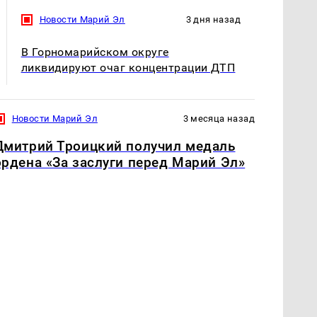
Новости Марий Эл
3 дня назад
В Горномарийском округе
ликвидируют очаг концентрации ДТП
Новости Марий Эл
3 месяца назад
Дмитрий Троицкий получил медаль
ордена «За заслуги перед Марий Эл»