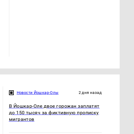
На Урале из казны
Как выглядит место
были украдены 18
крушение вертолета на
миллионов рублей
Кавказе: смотреть
Новости Йошкар-Олы
2 дня назад
В Йошкар-Оле двое горожан заплатят
до 150 тысяч за фиктивную прописку
мигрантов