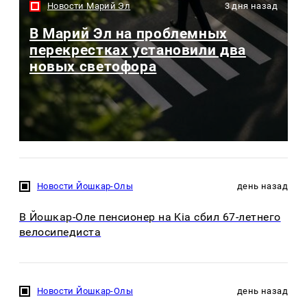
Новости Марий Эл
3 дня назад
В Марий Эл на проблемных
перекрестках установили два
новых светофора
Новости Йошкар-Олы
день назад
В Йошкар-Оле пенсионер на Kia сбил 67-летнего
велосипедиста
Новости Йошкар-Олы
день назад