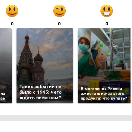
0
0
0
Таких событий не
В магазинах России
было с 1945: чего
 на
ажиотаж из-за этого
ждать всем нам?
есь
продукта: что купить?