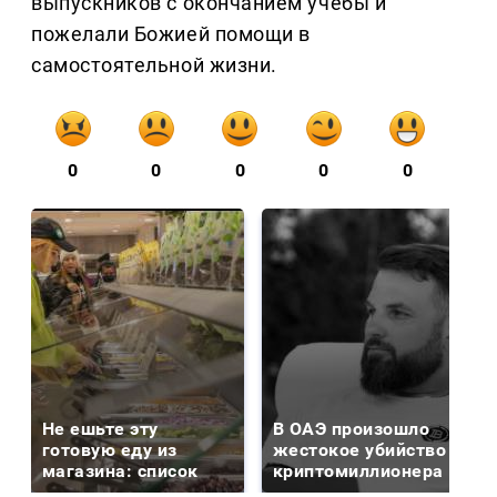
выпускников с окончанием учебы и
пожелали Божией помощи в
самостоятельной жизни.
0
0
0
0
0
Не ешьте эту
В ОАЭ произошло
готовую еду из
жестокое убийство
магазина: список
криптомиллионера