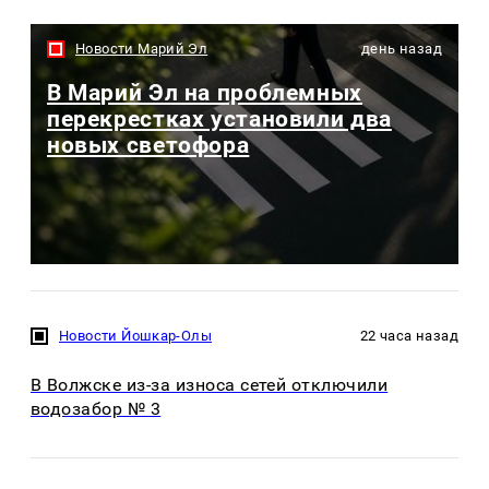
Новости Марий Эл
день назад
В Марий Эл на проблемных
перекрестках установили два
новых светофора
Новости Йошкар-Олы
22 часа назад
В Волжске из-за износа сетей отключили
водозабор № 3