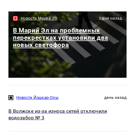
Новости Марий Эл
2 дня назад
В Марий Эл на проблемных
перекрестках установили два
новых светофора
Новости Йошкар-Олы
день назад
В Волжске из-за износа сетей отключили
водозабор № 3