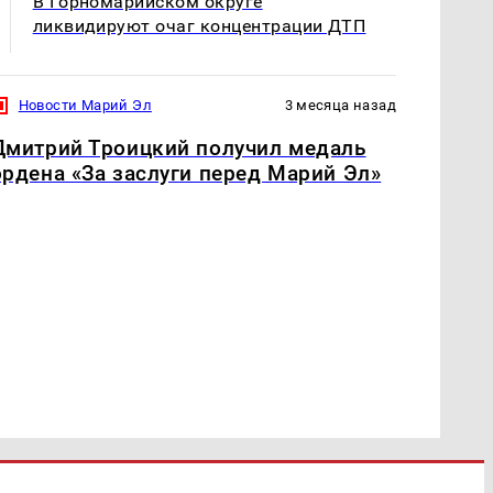
В Горномарийском округе
ликвидируют очаг концентрации ДТП
Новости Марий Эл
3 месяца назад
Дмитрий Троицкий получил медаль
ордена «За заслуги перед Марий Эл»