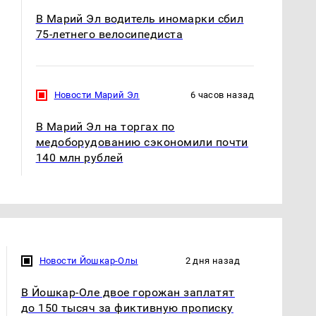
В Марий Эл водитель иномарки сбил
75-летнего велосипедиста
Новости Марий Эл
6 часов назад
СМИ: В Химках на
В Марий Эл на торгах по
полицейскую
В магазинах России
машину напали и
медоборудованию сэкономили почти
ажиотаж из-за этого
подожгли.
продукта: что купить?
140 млн рублей
Новости Йошкар-Олы
2 дня назад
В Йошкар-Оле двое горожан заплатят
до 150 тысяч за фиктивную прописку