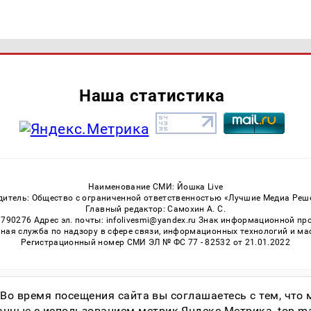
Наша статистика
Наименование СМИ: Йошка Live
дитель: Общество с ограниченной ответственностью «Лучшие Медиа Реш
Главный редактор: Самохин А. С.
3790276 Адрес эл. почты: infolivesmi@yandex.ru Знак информационной пр
ная служба по надзору в сфере связи, информационных технологий и м
Регистрационный номер СМИ ЭЛ № ФС 77 - 82532 от 21.01.2022
Возрастная категория сайта 16+
 Во время посещения сайта вы соглашаетесь с тем, чт
ные с использованием метрик Яндекс Метрика, top.mail.