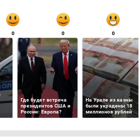
0
0
0
а
Где будет встреча
На Урале из казны
президентов США и
были украдены 18
России: Европа?
миллионов рублей