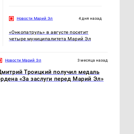
Новости Марий Эл
4 дня назад
«Онкопатруль» в августе посетит
четыре муниципалитета Марий Эл
Новости Марий Эл
3 месяца назад
Дмитрий Троицкий получил медаль
ордена «За заслуги перед Марий Эл»