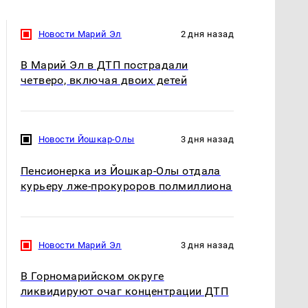
Новости Марий Эл
2 дня назад
В Марий Эл в ДТП пострадали
четверо, включая двоих детей
Новости Йошкар-Олы
3 дня назад
Пенсионерка из Йошкар-Олы отдала
курьеру лже-прокуроров полмиллиона
Новости Марий Эл
3 дня назад
В Горномарийском округе
ликвидируют очаг концентрации ДТП