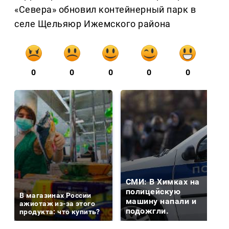
«Севера» обновил контейнерный парк в
селе Щельяюр Ижемского района
0
0
0
0
0
СМИ: В Химках на
полицейскую
В магазинах России
машину напали и
ажиотаж из-за этого
подожгли.
продукта: что купить?