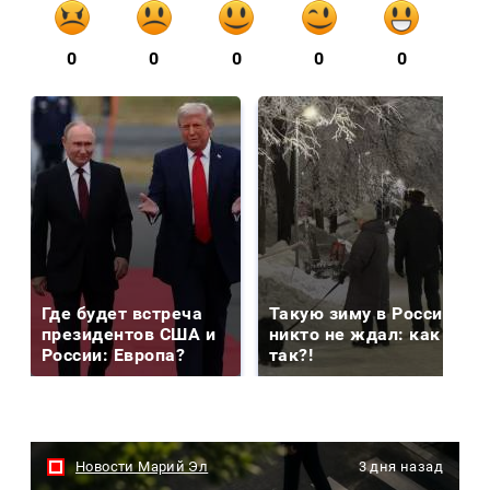
0
0
0
0
0
Где будет встреча
Такую зиму в России
президентов США и
никто не ждал: как
России: Европа?
так?!
Новости Марий Эл
3 дня назад