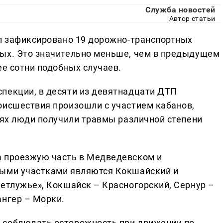
Служба новостей
Автор статьи
Эл зафиксировано 19 дорожно-транспортных
ных. Это значительно меньше, чем в предыдущем
ее сотни подобных случаев.
пекции, в десяти из девятнадцати ДТП
оисшествия произошли с участием кабанов,
аях люди получили травмы различной степени
а проезжую часть в Медведевском и
ными участками являются Кокшайский и
ветлужье», Кокшайск – Красногорский, Сернур –
ангер – Морки.
 соблюдать осторожность при движении по