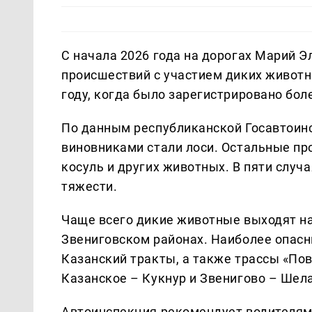
С начала 2026 года на дорогах Марий 
происшествий с участием диких живот
году, когда было зарегистрировано бол
По данным республиканской Госавтоинс
виновниками стали лоси. Остальные пр
косуль и других животных. В пяти случ
тяжести.
Чаще всего дикие животные выходят н
Звениговском районах. Наиболее опас
Казанский тракты, а также трассы «По
Казанское – Кукнур и Звенигово – Шел
Автоинспекция рекомендует водителям