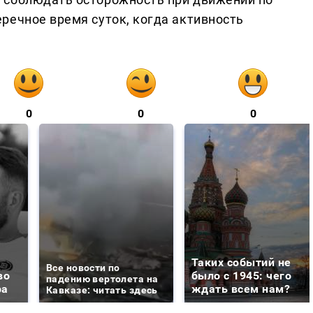
речное время суток, когда активность
0
0
0
Таких событий не
Все новости по
во
было с 1945: чего
падению вертолета на
ра
ждать всем нам?
Кавказе: читать здесь