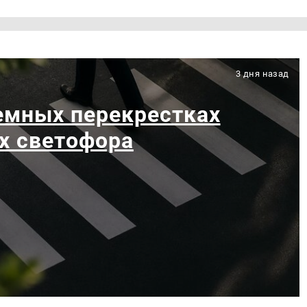
3 дня назад
емных перекрестках
х светофора