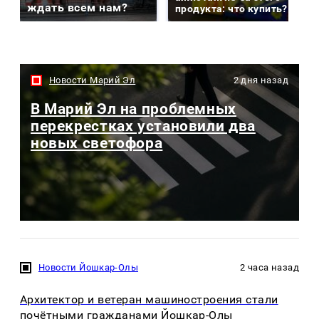
ждать всем нам?
продукта: что купить?
Новости Марий Эл
2 дня назад
В Марий Эл на проблемных
перекрестках установили два
новых светофора
Новости Йошкар-Олы
2 часа назад
Архитектор и ветеран машиностроения стали
почётными гражданами Йошкар-Олы