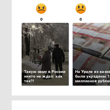
0
0
Такую зиму в России
На Урале из казн
никто не ждал: как
были украдены 1
так?!
миллионов рубле