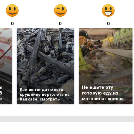
0
0
0
ы
Не ешьте эту
Как выглядит место
8
готовую еду из
крушение вертолета на
й
магазина: список
Кавказе: смотреть