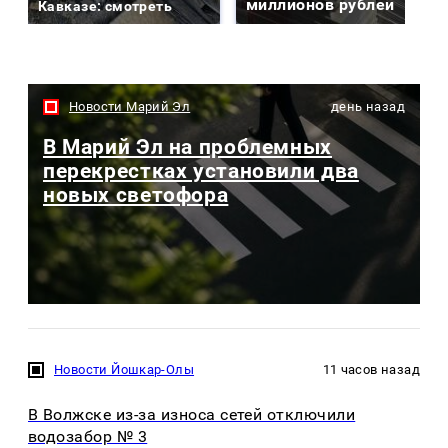
миллионов рублей
Кавказе: смотреть
Новости Марий Эл
день назад
В Марий Эл на проблемных
перекрестках установили два
новых светофора
Новости Йошкар-Олы
11 часов назад
В Волжске из-за износа сетей отключили
водозабор № 3