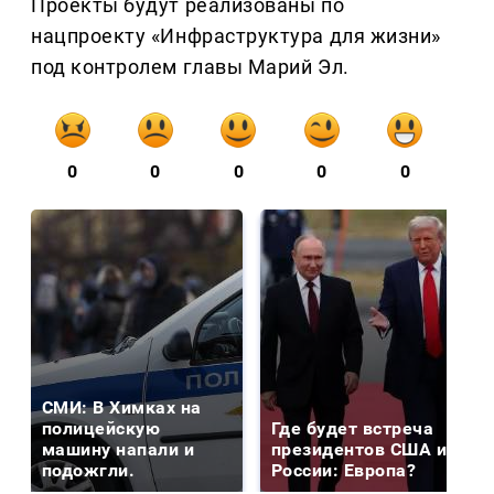
Проекты будут реализованы по
нацпроекту «Инфраструктура для жизни»
под контролем главы Марий Эл.
0
0
0
0
0
СМИ: В Химках на
полицейскую
Где будет встреча
машину напали и
президентов США и
подожгли.
России: Европа?