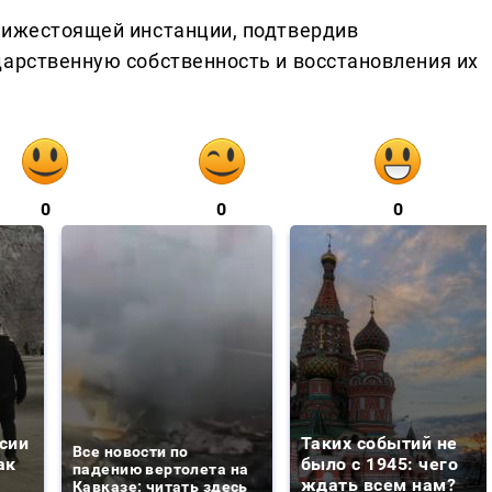
нижестоящей инстанции, подтвердив
дарственную собственность и восстановления их
0
0
0
сии
Таких событий не
Все новости по
ак
было с 1945: чего
падению вертолета на
ждать всем нам?
Кавказе: читать здесь