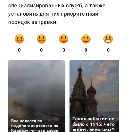
специализированных служб, а также
установить для них приоритетный
порядок заправки.
0
0
0
0
0
Таких событий не
Все новости по
было с 1945: чего
падению вертолета на
ждать всем нам?
Кавказе: читать здесь