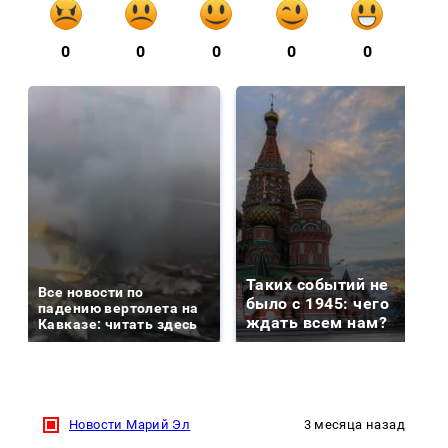
0
0
0
0
0
Таких событий не
Все новости по
было с 1945: чего
падению вертолета на
ждать всем нам?
Кавказе: читать здесь
Новости Марий Эл
3 месяца назад