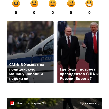
0
0
0
0
0
СМИ: В Химках на
полицейскую
Где будет встреча
машину напали и
президентов США и
подожгли.
России: Европа?
Новости Марий Эл
2 дня назад