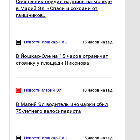
Священник осудил надпись на мопеде
в Марий Эл: «Спаси и сохрани от
гаишников»
Новости Йошкар-Олы
15 часов назад
СМИ: В Химках на
В Йошкар-Оле на 15 часов ограничат
полицейскую
В магазинах России
стоянку у площади Никонова
машину напали и
ажиотаж из-за этого
подожгли.
продукта: что купить?
Новости Марий Эл
10 часов назад
В Марий Эл водитель иномарки сбил
75-летнего велосипедиста
Новости Йошкар-Олы
5 часов назад