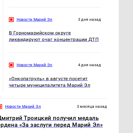
Новости Марий Эл
3 дня назад
В Горномарийском округе
ликвидируют очаг концентрации ДТП
Новости Марий Эл
4 дня назад
«Онкопатруль» в августе посетит
четыре муниципалитета Марий Эл
Новости Марий Эл
3 месяца назад
Дмитрий Троицкий получил медаль
ордена «За заслуги перед Марий Эл»