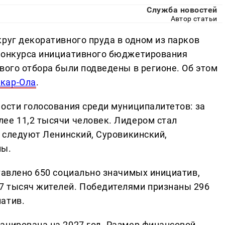
Служба новостей
Автор статьи
руг декоративного пруда в одном из парков
 конкурса инициативного бюджетирования
вого отбора были подведены в регионе. Об этом
кар-Ола
.
ности голосования среди муниципалитетов: за
ее 11,2 тысячи человек. Лидером стал
е следуют Ленинский, Суровикинский,
ны.
тавлено 650 социально значимых инициатив,
7 тысяч жителей. Победителями признаны 296
атив.
анирована на 2027 год. Размер финансовой