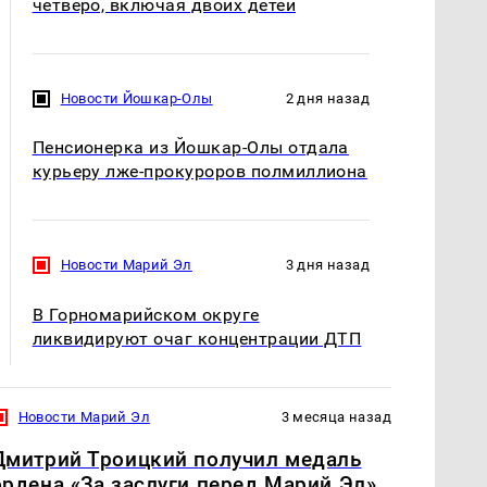
четверо, включая двоих детей
Новости Йошкар-Олы
2 дня назад
Пенсионерка из Йошкар-Олы отдала
курьеру лже-прокуроров полмиллиона
Новости Марий Эл
3 дня назад
В Горномарийском округе
ликвидируют очаг концентрации ДТП
Новости Марий Эл
3 месяца назад
Дмитрий Троицкий получил медаль
ордена «За заслуги перед Марий Эл»