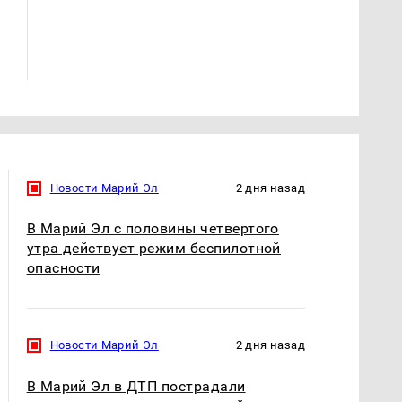
СМИ: В Химках на
полицейскую
Где будет встреча
машину напали и
президентов США и
подожгли.
России: Европа?
Новости Марий Эл
2 дня назад
В Марий Эл с половины четвертого
утра действует режим беспилотной
опасности
Новости Марий Эл
2 дня назад
В Марий Эл в ДТП пострадали