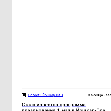
Новости Йошкар-Олы
3 месяца наз
Стала известна программа
празднования 1 мая в Йошкар-Оле