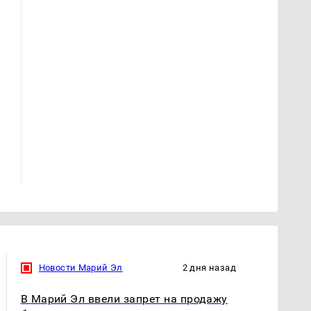
Таких событий не
Все новости по
было с 1945: чего
падению вертолета на
ждать всем нам?
Кавказе: читать здесь
Новости Марий Эл
2 дня назад
В Марий Эл ввели запрет на продажу