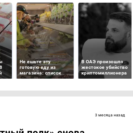
ы
Не ешьте эту
В ОАЭ произошло
8
готовую еду из
жестокое убийство
й
магазина: список
криптомиллионера
3 месяца назад
тный полк» снова