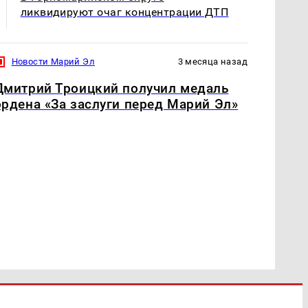
ликвидируют очаг концентрации ДТП
Новости Марий Эл
3 месяца назад
Дмитрий Троицкий получил медаль
ордена «За заслуги перед Марий Эл»