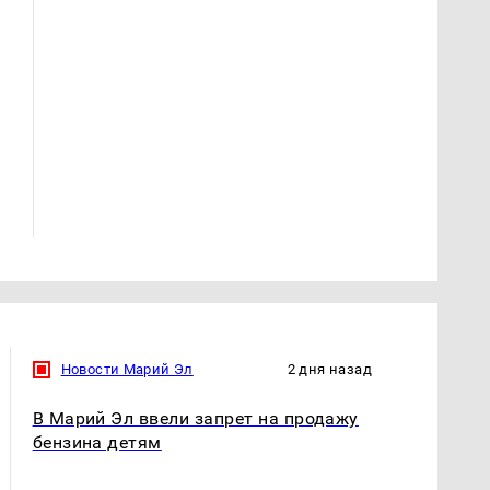
Где будет встреча
На Урале из казны
президентов США и
были украдены 18
России: Европа?
миллионов рублей
Новости Марий Эл
2 дня назад
В Марий Эл ввели запрет на продажу
бензина детям