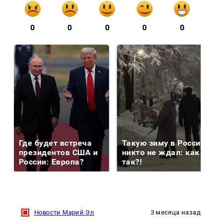
0
0
0
0
0
Где будет встреча
Такую зиму в России
президентов США и
никто не ждал: как
России: Европа?
так?!
Новости Марий Эл
3 месяца назад