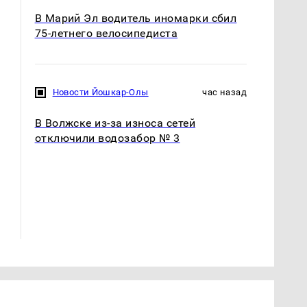
В Марий Эл водитель иномарки сбил
75-летнего велосипедиста
Новости Йошкар-Олы
час назад
В Волжске из-за износа сетей
отключили водозабор № 3
В ОАЭ произошло
Все новости по
жестокое убийство
падению вертолета на
криптомиллионера
Кавказе: читать здесь