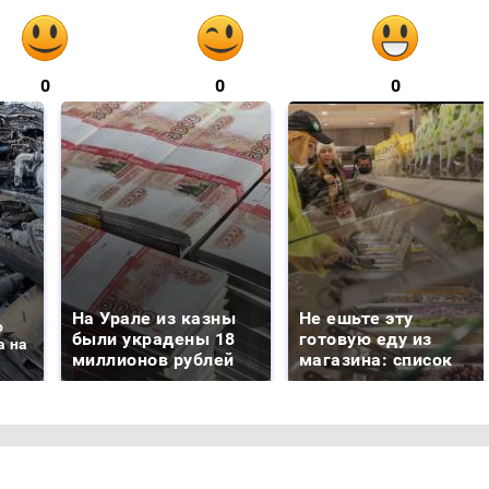
0
0
0
На Урале из казны
Не ешьте эту
о
были украдены 18
готовую еду из
а на
миллионов рублей
магазина: список