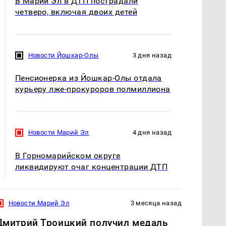
В Марий Эл в ДТП пострадали
четверо, включая двоих детей
Новости Йошкар-Олы
3 дня назад
Пенсионерка из Йошкар-Олы отдала
курьеру лже-прокуроров полмиллиона
Новости Марий Эл
4 дня назад
В Горномарийском округе
ликвидируют очаг концентрации ДТП
Новости Марий Эл
3 месяца назад
Дмитрий Троицкий получил медаль