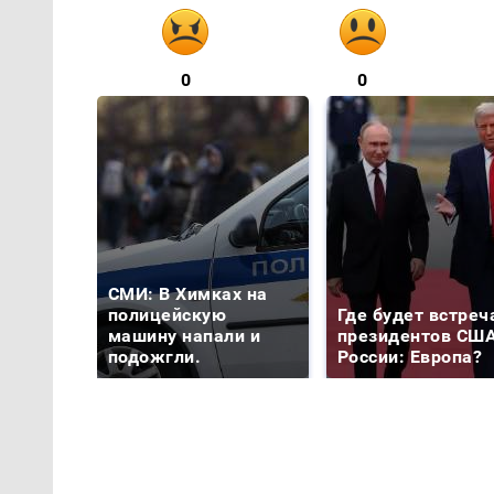
0
0
СМИ: В Химках на
полицейскую
Где будет встреч
машину напали и
президентов США
подожгли.
России: Европа?