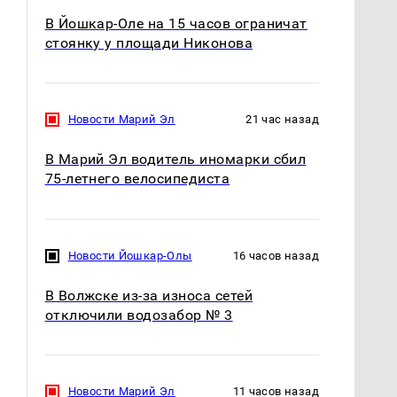
В Йошкар-Оле на 15 часов ограничат
стоянку у площади Никонова
Новости Марий Эл
21 час назад
В Марий Эл водитель иномарки сбил
75-летнего велосипедиста
Не ешьте эту
Новости Йошкар-Олы
16 часов назад
Как выглядит место
готовую еду из
крушение вертолета на
магазина: список
Кавказе: смотреть
В Волжске из-за износа сетей
отключили водозабор № 3
Новости Марий Эл
11 часов назад