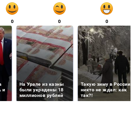
0
0
0
а
На Урале из казны
Такую зиму в России
 и
были украдены 18
никто не ждал: как
миллионов рублей
так?!