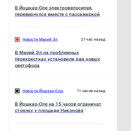
В Йошкар-Оле электровелосипед
перевернулся вместе с пассажиркой
Новости Марий Эл
21 час назад
В Марий Эл на проблемных
СМИ: В Химках на
перекрестках установили два новых
полицейскую
светофора
В магазинах России
машину напали и
ажиотаж из-за этого
подожгли.
продукта: что купить?
Новости Йошкар-Олы
11 часов назад
В Йошкар-Оле на 15 часов ограничат
стоянку у площади Никонова