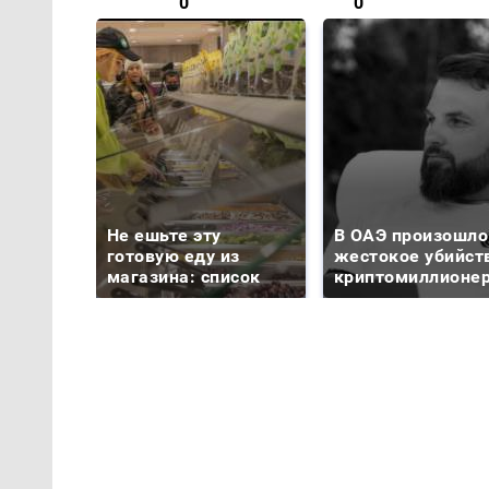
0
0
Не ешьте эту
В ОАЭ произошло
готовую еду из
жестокое убийст
магазина: список
криптомиллионе