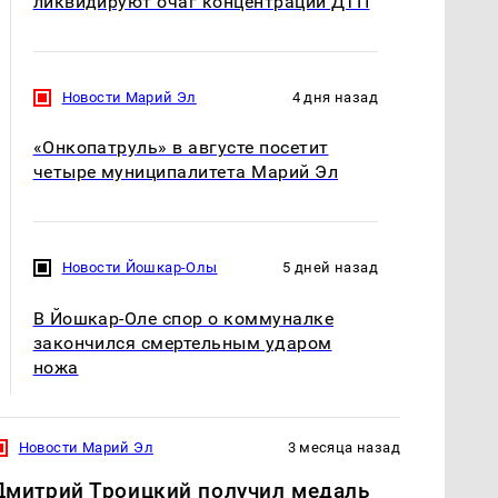
ликвидируют очаг концентрации ДТП
Новости Марий Эл
4 дня назад
«Онкопатруль» в августе посетит
четыре муниципалитета Марий Эл
Новости Йошкар-Олы
5 дней назад
В Йошкар-Оле спор о коммуналке
закончился смертельным ударом
ножа
Новости Марий Эл
3 месяца назад
Дмитрий Троицкий получил медаль