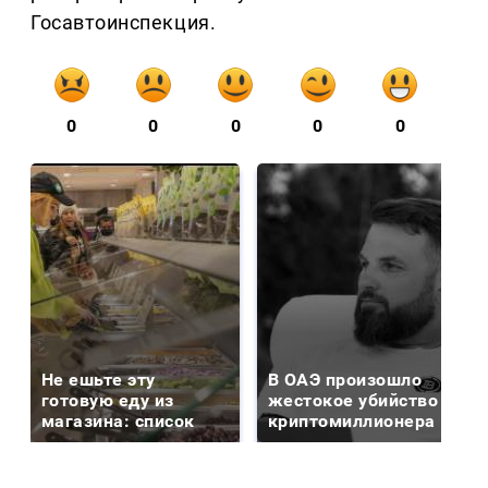
Госавтоинспекция.
0
0
0
0
0
Не ешьте эту
В ОАЭ произошло
готовую еду из
жестокое убийство
магазина: список
криптомиллионера