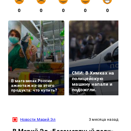
0
0
0
0
0
СМИ: В Химках на
полицейскую
В магазинах России
машину напали и
ажиотаж из-за этого
подожгли.
продукта: что купить?
Новости Марий Эл
3 месяца назад