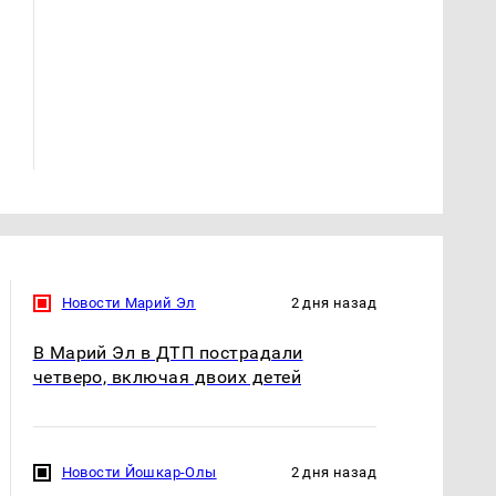
СМИ: В Химках на
полицейскую
В магазинах России
машину напали и
ажиотаж из-за этого
подожгли.
продукта: что купить?
Новости Марий Эл
2 дня назад
В Марий Эл в ДТП пострадали
четверо, включая двоих детей
Новости Йошкар-Олы
2 дня назад