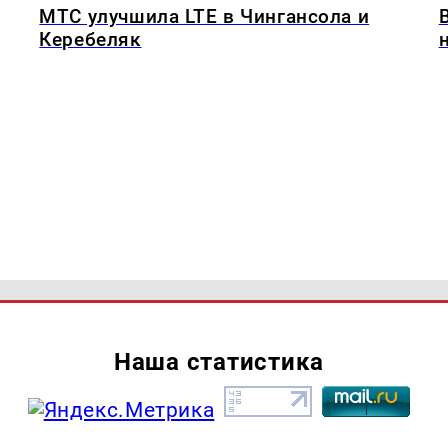
МТС улучшила LTE в Чингансола и
Керебеляк
Наша статистика