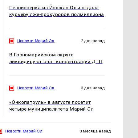
Пенсионерка из Йошкар-Олы отдала
курьеру лже-прокуроров полмиллиона
Новости Марий Эл
2 дня назад
В Горномарийском округе
ликвидируют очаг концентрации ДТП
Новости Марий Эл
3 дня назад
«Онкопатруль» в августе посетит
четыре муниципалитета Марий Эл
Новости Марий Эл
3 месяца назад