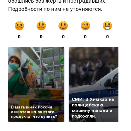
обошлись без жертв и пострадавших.
Подробности по ним не уточняются.
0
0
0
0
0
СМИ: В Химках на
полицейскую
В магазинах России
машину напали и
ажиотаж из-за этого
подожгли.
продукта: что купить?